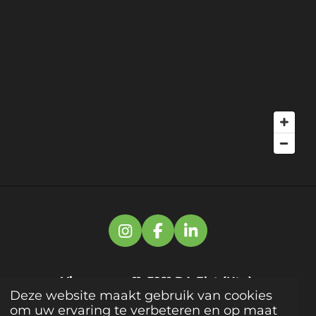
I
F
L
n
a
i
s
c
n
t
e
k
Vissersweg 11, 3921 DA Elst (Utr.)
Deze website maakt gebruik van cookies
a
b
e
om uw ervaring te verbeteren en op maat
g
o
d